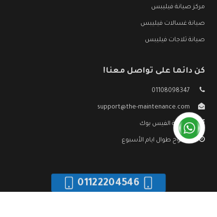
مركز صيانة فيليبس
صيانة غسالات فيليبس
صيانة ثلاجات فيليبس
كن دائما على تواصل معنا!
01108098347
support@the-maintenance.com
صفحة الفيس بوك
مفتوح طوال ايام الأسبوع
01122204546
جميع الحقوق محفوظه ©
صيانة فيليبس