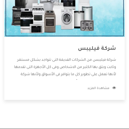
شركة فيليبس
شركة فيليبس من الشركات القديمة التى تتواجد بشكل مستمر
وثابت ويثق بها الكثير من الاشخاص وفى كل الأجهزة التى تقدمها
لأنها تعمل على تطوير كل ما يتوافر فى الأسواق ولأنها شركة
معروفة تهتم جدا بتوفير أفضل خدمات ما بعد البيع مع المنتجات
مشاهدة المزيد
وتقدم للعملاء أقوى العروض والخصومات التى تسهل على
المستهلك الاستمتاع بشراء جميع ما نقدمه لكم معنا هتجد كل
ما هو جديد وأفضل