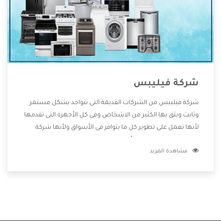
شركة فيليبس
شركة فيليبس من الشركات القديمة التى تتواجد بشكل مستمر
وثابت ويثق بها الكثير من الاشخاص وفى كل الأجهزة التى تقدمها
لأنها تعمل على تطوير كل ما يتوافر فى الأسواق ولأنها شركة
معروفة تهتم جدا بتوفير أفضل خدمات ما بعد البيع مع المنتجات
مشاهدة المزيد
وتقدم للعملاء أقوى العروض والخصومات التى تسهل على
المستهلك الاستمتاع بشراء جميع ما نقدمه لكم معنا هتجد كل
ما هو جديد وأفضل