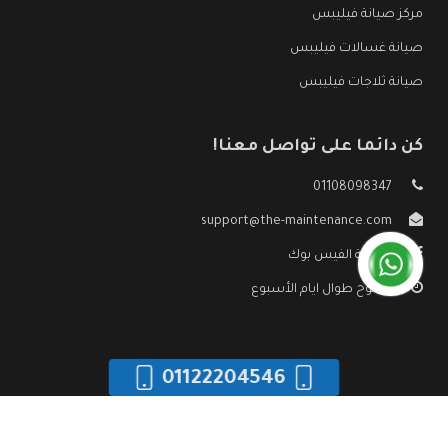
مركز صيانة فيليبس
صيانة غسالات فيليبس
صيانة ثلاجات فيليبس
كن دائما على تواصل معنا!
01108098347
support@the-maintenance.com
صفحة الفيس بوك
مفتوح طوال ايام الأسبوع
01122204546
جميع الحقوق محفوظه ©
صيانة فيليبس