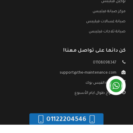
توكيل فيليبس
مركز صيانة فيليبس
صيانة غسالات فيليبس
صيانة ثلاجات فيليبس
كن دائما على تواصل معنا!
01108098347
support@the-maintenance.com
صفحة الفيس بوك
مفتوح طوال ايام الأسبوع
01122204546