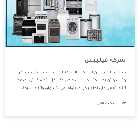
شركة فيليبس
شركة فيليبس من الشركات القديمة التى تتواجد بشكل مستمر
وثابت ويثق بها الكثير من الاشخاص وفى كل الأجهزة التى تقدمها
لأنها تعمل على تطوير كل ما يتوافر فى الأسواق ولأنها شركة
معروفة تهتم جدا بتوفير أفضل خدمات ما بعد البيع مع المنتجات
مشاهدة المزيد
وتقدم للعملاء أقوى العروض والخصومات التى تسهل على
المستهلك الاستمتاع بشراء جميع ما نقدمه لكم معنا هتجد كل
ما هو جديد وأفضل