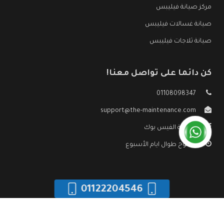
مركز صيانة فيليبس
صيانة غسالات فيليبس
صيانة ثلاجات فيليبس
كن دائما على تواصل معنا!
01108098347
support@the-maintenance.com
صفحة الفيس بوك
مفتوح طوال ايام الأسبوع
01122204546
جميع الحقوق محفوظه ©
صيانة فيليبس