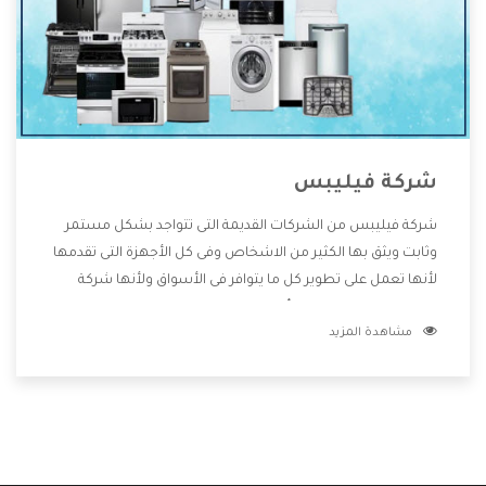
شركة فيليبس
شركة فيليبس من الشركات القديمة التى تتواجد بشكل مستمر
وثابت ويثق بها الكثير من الاشخاص وفى كل الأجهزة التى تقدمها
لأنها تعمل على تطوير كل ما يتوافر فى الأسواق ولأنها شركة
معروفة تهتم جدا بتوفير أفضل خدمات ما بعد البيع مع المنتجات
مشاهدة المزيد
وتقدم للعملاء أقوى العروض والخصومات التى تسهل على
المستهلك الاستمتاع بشراء جميع ما نقدمه لكم معنا هتجد كل
ما هو جديد وأفضل