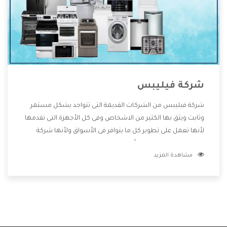
شركة فيليبس
شركة فيليبس من الشركات القديمة التى تتواجد بشكل مستمر
وثابت ويثق بها الكثير من الاشخاص وفى كل الأجهزة التى تقدمها
لأنها تعمل على تطوير كل ما يتوافر فى الأسواق ولأنها شركة
معروفة تهتم جدا بتوفير أفضل خدمات ما بعد البيع مع المنتجات
مشاهدة المزيد
وتقدم للعملاء أقوى العروض والخصومات التى تسهل على
المستهلك الاستمتاع بشراء جميع ما نقدمه لكم معنا هتجد كل
ما هو جديد وأفضل