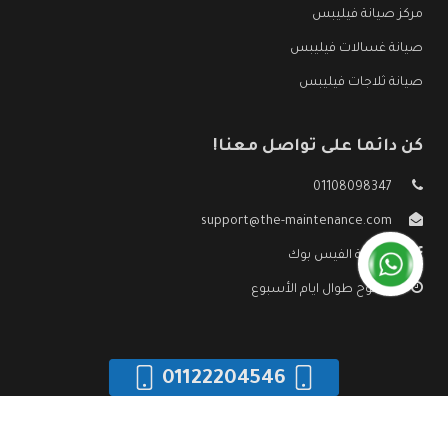
مركز صيانة فيليبس
صيانة غسالات فيليبس
صيانة ثلاجات فيليبس
كن دائما على تواصل معنا!
01108098347
support@the-maintenance.com
صفحة الفيس بوك
مفتوح طوال ايام الأسبوع
01122204546
جميع الحقوق محفوظه ©
صيانة فيليبس