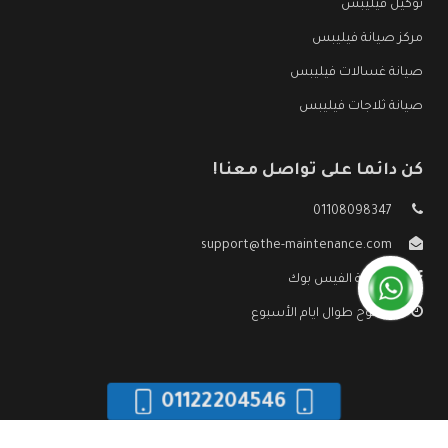
توكيل فيليبس
مركز صيانة فيليبس
صيانة غسالات فيليبس
صيانة ثلاجات فيليبس
كن دائما على تواصل معنا!
01108098347
support@the-maintenance.com
صفحة الفيس بوك
مفتوح طوال ايام الأسبوع
01122204546