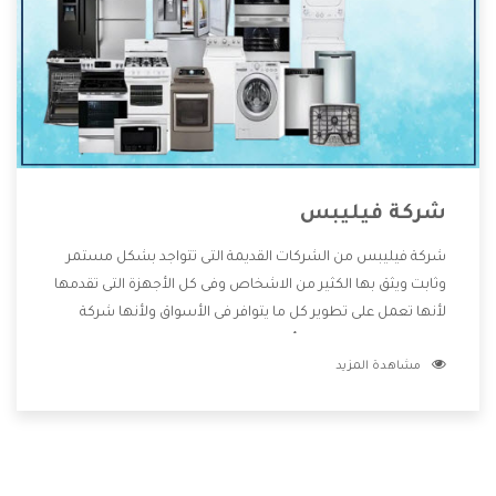
شركة فيليبس
شركة فيليبس من الشركات القديمة التى تتواجد بشكل مستمر
وثابت ويثق بها الكثير من الاشخاص وفى كل الأجهزة التى تقدمها
لأنها تعمل على تطوير كل ما يتوافر فى الأسواق ولأنها شركة
معروفة تهتم جدا بتوفير أفضل خدمات ما بعد البيع مع المنتجات
مشاهدة المزيد
وتقدم للعملاء أقوى العروض والخصومات التى تسهل على
المستهلك الاستمتاع بشراء جميع ما نقدمه لكم معنا هتجد كل
ما هو جديد وأفضل