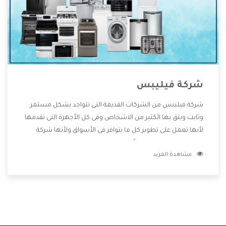
شركة فيليبس
شركة فيليبس من الشركات القديمة التى تتواجد بشكل مستمر
وثابت ويثق بها الكثير من الاشخاص وفى كل الأجهزة التى تقدمها
لأنها تعمل على تطوير كل ما يتوافر فى الأسواق ولأنها شركة
معروفة تهتم جدا بتوفير أفضل خدمات ما بعد البيع مع المنتجات
مشاهدة المزيد
وتقدم للعملاء أقوى العروض والخصومات التى تسهل على
المستهلك الاستمتاع بشراء جميع ما نقدمه لكم معنا هتجد كل
ما هو جديد وأفضل