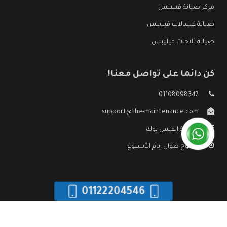
مركز صيانة فيليبس
صيانة غسالات فيليبس
صيانة ثلاجات فيليبس
كن دائما على تواصل معنا!
01108098347
support@the-maintenance.com
صفحة الفيس بوك
مفتوح طوال ايام الأسبوع
01122204546
جميع الحقوق محفوظه ©
صيانة فيليبس