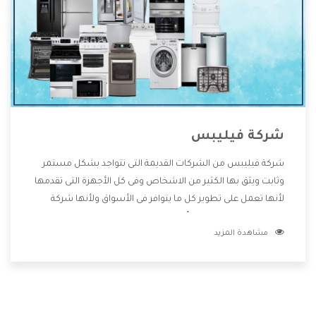
شركة فيليبس
شركة فيليبس من الشركات القديمة التى تتواجد بشكل مستمر
وثابت ويثق بها الكثير من الاشخاص وفى كل الأجهزة التى تقدمها
لأنها تعمل على تطوير كل ما يتوافر فى الأسواق ولأنها شركة
معروفة تهتم جدا بتوفير أفضل خدمات ما بعد البيع مع المنتجات
مشاهدة المزيد
وتقدم للعملاء أقوى العروض والخصومات التى تسهل على
المستهلك الاستمتاع بشراء جميع ما نقدمه لكم معنا هتجد كل
ما هو جديد وأفضل