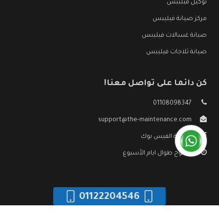
توكيل فيليبس
مركز صيانة فيليبس
صيانة غسالات فيليبس
صيانة ثلاجات فيليبس
كن دائما على تواصل معنا!
01108098347
support@the-maintenance.com
صفحة الفيس بوك
مفتوح طوال ايام الأسبوع
01122204546