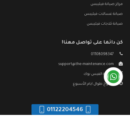
مركز صيانة فيليبس
صيانة غسالات فيليبس
صيانة ثلاجات فيليبس
كن دائما على تواصل معنا!
01108098347
support@the-maintenance.com
صفحة الفيس بوك
مفتوح طوال ايام الأسبوع
01122204546
جميع الحقوق محفوظه ©
صيانة فيليبس