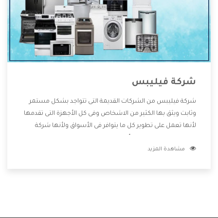
شركة فيليبس
شركة فيليبس من الشركات القديمة التى تتواجد بشكل مستمر
وثابت ويثق بها الكثير من الاشخاص وفى كل الأجهزة التى تقدمها
لأنها تعمل على تطوير كل ما يتوافر فى الأسواق ولأنها شركة
معروفة تهتم جدا بتوفير أفضل خدمات ما بعد البيع مع المنتجات
مشاهدة المزيد
وتقدم للعملاء أقوى العروض والخصومات التى تسهل على
المستهلك الاستمتاع بشراء جميع ما نقدمه لكم معنا هتجد كل
ما هو جديد وأفضل