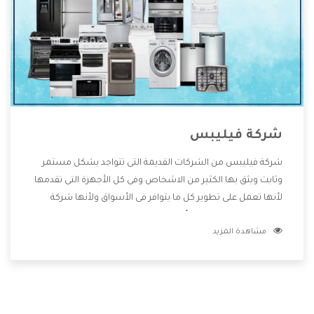
شركة فيليبس
شركة فيليبس من الشركات القديمة التى تتواجد بشكل مستمر
وثابت ويثق بها الكثير من الاشخاص وفى كل الأجهزة التى تقدمها
لأنها تعمل على تطوير كل ما يتوافر فى الأسواق ولأنها شركة
معروفة تهتم جدا بتوفير أفضل خدمات ما بعد البيع مع المنتجات
مشاهدة المزيد
وتقدم للعملاء أقوى العروض والخصومات التى تسهل على
المستهلك الاستمتاع بشراء جميع ما نقدمه لكم معنا هتجد كل
ما هو جديد وأفضل