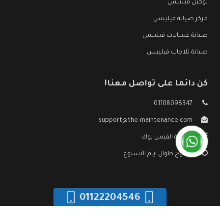
توكيل فيليبس
مركز صيانة فيليبس
صيانة غسالات فيليبس
صيانة ثلاجات فيليبس
كن دائما على تواصل معنا!
01108098347
support@the-maintenance.com
صفحة الفيس بوك
مفتوح طوال ايام الأسبوع
01122204546