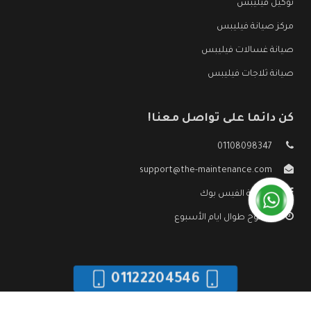
توكيل فيليبس
مركز صيانة فيليبس
صيانة غسالات فيليبس
صيانة ثلاجات فيليبس
كن دائما على تواصل معنا!
01108098347
support@the-maintenance.com
صفحة الفيس بوك
مفتوح طوال ايام الأسبوع
01122204546