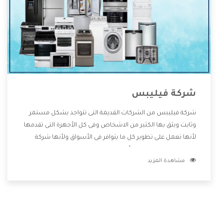
شركة فيليبس
شركة فيليبس من الشركات القديمة التى تتواجد بشكل مستمر
وثابت ويثق بها الكثير من الاشخاص وفى كل الأجهزة التى تقدمها
لأنها تعمل على تطوير كل ما يتوافر فى الأسواق ولأنها شركة
معروفة تهتم جدا بتوفير أفضل خدمات ما بعد البيع مع المنتجات
مشاهدة المزيد
وتقدم للعملاء أقوى العروض والخصومات التى تسهل على
المستهلك الاستمتاع بشراء جميع ما نقدمه لكم معنا هتجد كل
ما هو جديد وأفضل