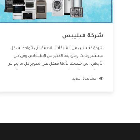
شركة فيليبس
شركة فيليبس من الشركات القديمة التى تتواجد بشكل
مستمر وثابت ويثق بها الكثير من الاشخاص وفى كل
الأجهزة التى تقدمها لأنها تعمل على تطوير كل ما يتوافر
فى الأسواق ولأنها شركة معروفة تهتم جدا بتوفير أفضل
مشاهدة المزيد
خدمات ما بعد البيع مع المنتجات وتقدم للعملاء أقوى
العروض والخصومات التى تسهل على المستهلك
الاستمتاع بشراء جميع ما نقدمه لكم معنا هتجد كل ما
هو جديد وأفضل