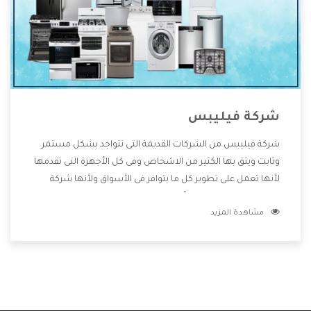
شركة فيليبس
شركة فيليبس من الشركات القديمة التى تتواجد بشكل مستمر
وثابت ويثق بها الكثير من الاشخاص وفى كل الأجهزة التى تقدمها
لأنها تعمل على تطوير كل ما يتوافر فى الأسواق ولأنها شركة
معروفة تهتم جدا بتوفير أفضل خدمات ما بعد البيع مع المنتجات
مشاهدة المزيد
وتقدم للعملاء أقوى العروض والخصومات التى تسهل على
المستهلك الاستمتاع بشراء جميع ما نقدمه لكم معنا هتجد كل
ما هو جديد وأفضل