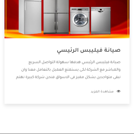
صيانة فيليبس الرئيسي
صيانة فيليبس الرئيسي هدفها سهولة التواصل السريع
والمباشر مع الشركة لكى يستمتع العميل بالتعامل معنا وان
نبقى متواجدين بشكل مميز فى الاسواق فنحن شركة كبيرة نهتم
بكل التفاصيل المهمة للعميل وان يستمتع بالخدمات التى تنفرد
مشاهدة المزيد
الشركة بها والتى تكون منها خدمة الصيانة التى تكون من أهم
الخدمات التى يرغب بها العميل لأنها تحافظ على كفاءة المنتج
كما أن شركة فيليبس تقدم لنا جميع الأجهزة التى نبحث عنها
وأقوى الأسعار التى تكون مناسبة لكثير من العملاء