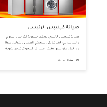
صيانة فيليبس الرئيسي
صيانة فيليبس الرئيسي هدفها سهولة التواصل السريع
والمباشر مع الشركة لكى يستمتع العميل بالتعامل معنا
وان نبقى متواجدين بشكل مميز فى الاسواق فنحن شركة
كبيرة نهتم بكل التفاصيل المهمة للعميل وان يستمتع
مشاهدة المزيد
بالخدمات التى تنفرد الشركة بها والتى تكون منها خدمة
الصيانة التى تكون من أهم الخدمات التى يرغب بها
العميل لأنها تحافظ على كفاءة المنتج كما أن شركة
فيليبس تقدم لنا جميع الأجهزة التى نبحث عنها وأقوى
الأسعار التى تكون مناسبة لكثير من العملاء