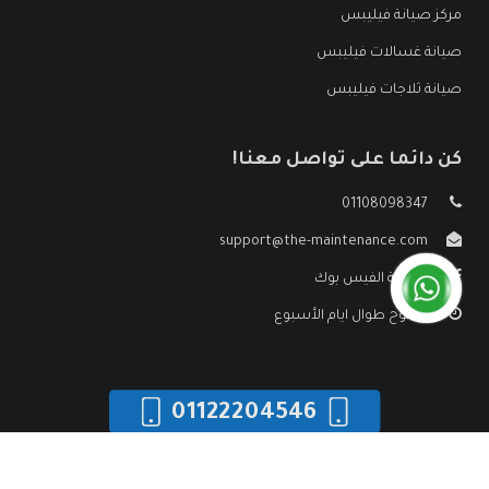
مركز صيانة فيليبس
صيانة غسالات فيليبس
صيانة ثلاجات فيليبس
كن دائما على تواصل معنا!
01108098347
support@the-maintenance.com
صفحة الفيس بوك
مفتوح طوال ايام الأسبوع
01122204546
جميع الحقوق محفوظه ©
صيانة فيليبس