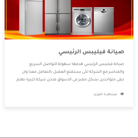
صيانة فيليبس الرئيسي
صيانة فيليبس الرئيسي هدفها سهولة التواصل السريع
والمباشر مع الشركة لكى يستمتع العميل بالتعامل معنا وان
نبقى متواجدين بشكل مميز فى الاسواق فنحن شركة كبيرة نهتم
بكل التفاصيل المهمة للعميل وان يستمتع بالخدمات التى تنفرد
مشاهدة المزيد
الشركة بها والتى تكون منها خدمة الصيانة التى تكون من أهم
الخدمات التى يرغب بها العميل لأنها تحافظ على كفاءة المنتج
كما أن شركة فيليبس تقدم لنا جميع الأجهزة التى نبحث عنها
وأقوى الأسعار التى تكون مناسبة لكثير من العملاء