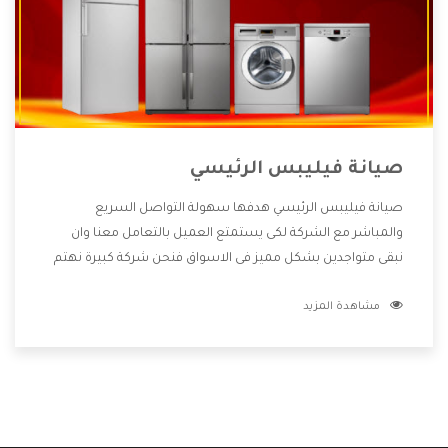
صيانة فيليبس الرئيسي
صيانة فيليبس الرئيسي هدفها سهولة التواصل السريع
والمباشر مع الشركة لكى يستمتع العميل بالتعامل معنا وان
نبقى متواجدين بشكل مميز فى الاسواق فنحن شركة كبيرة نهتم
بكل التفاصيل المهمة للعميل وان يستمتع بالخدمات التى تنفرد
مشاهدة المزيد
الشركة بها والتى تكون منها خدمة الصيانة التى تكون من أهم
الخدمات التى يرغب بها العميل لأنها تحافظ على كفاءة المنتج
كما أن شركة فيليبس تقدم لنا جميع الأجهزة التى نبحث عنها
وأقوى الأسعار التى تكون مناسبة لكثير من العملاء