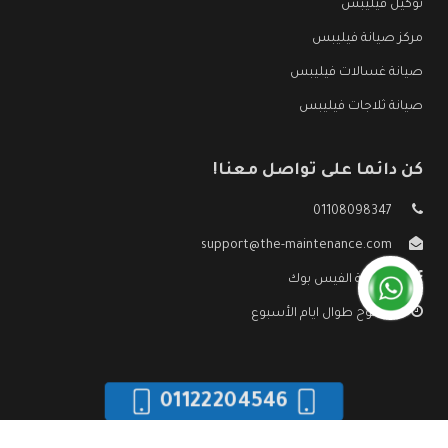
توكيل فيليبس
مركز صيانة فيليبس
صيانة غسالات فيليبس
صيانة ثلاجات فيليبس
كن دائما على تواصل معنا!
01108098347
support@the-maintenance.com
صفحة الفيس بوك
مفتوح طوال ايام الأسبوع
01122204546