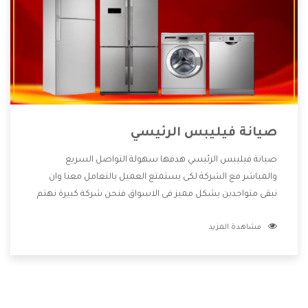
صيانة فيليبس الرئيسي
صيانة فيليبس الرئيسي هدفها سهولة التواصل السريع
والمباشر مع الشركة لكى يستمتع العميل بالتعامل معنا وان
نبقى متواجدين بشكل مميز فى الاسواق فنحن شركة كبيرة نهتم
بكل التفاصيل المهمة للعميل وان يستمتع بالخدمات التى تنفرد
مشاهدة المزيد
الشركة بها والتى تكون منها خدمة الصيانة التى تكون من أهم
الخدمات التى يرغب بها العميل لأنها تحافظ على كفاءة المنتج
كما أن شركة فيليبس تقدم لنا جميع الأجهزة التى نبحث عنها
وأقوى الأسعار التى تكون مناسبة لكثير من العملاء