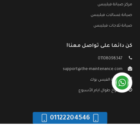
مركز صيانة فيليبس
صيانة غسالات فيليبس
صيانة ثلاجات فيليبس
كن دائما على تواصل معنا!
01108098347
support@the-maintenance.com
صفحة الفيس بوك
مفتوح طوال ايام الأسبوع
01122204546
جميع الحقوق محفوظه ©
صيانة فيليبس