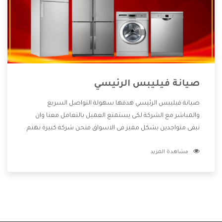
صيانة فيليبس الرئيسي
صيانة فيليبس الرئيسي هدفها سهولة التواصل السريع
والمباشر مع الشركة لكى يستمتع العميل بالتعامل معنا وان
نبقى متواجدين بشكل مميز فى الاسواق فنحن شركة كبيرة نهتم
بكل التفاصيل المهمة للعميل وان يستمتع بالخدمات التى تنفرد
مشاهدة المزيد
الشركة بها والتى تكون منها خدمة الصيانة التى تكون من أهم
الخدمات التى يرغب بها العميل لأنها تحافظ على كفاءة المنتج
كما أن شركة فيليبس تقدم لنا جميع الأجهزة التى نبحث عنها
وأقوى الأسعار التى تكون مناسبة لكثير من العملاء