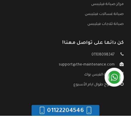
مركز صيانة فيليبس
صيانة غسالات فيليبس
صيانة ثلاجات فيليبس
كن دائما على تواصل معنا!
01108098347
support@the-maintenance.com
صفحة الفيس بوك
مفتوح طوال ايام الأسبوع
01122204546
جميع الحقوق محفوظه ©
صيانة فيليبس