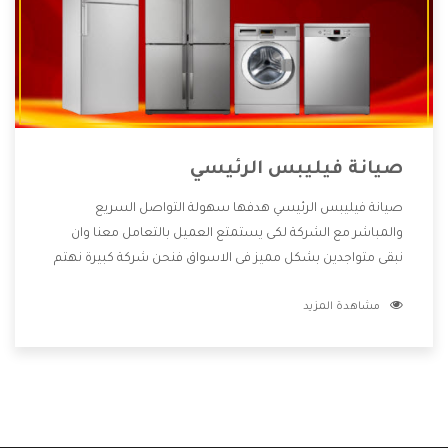
صيانة فيليبس الرئيسي
صيانة فيليبس الرئيسي هدفها سهولة التواصل السريع
والمباشر مع الشركة لكى يستمتع العميل بالتعامل معنا وان
نبقى متواجدين بشكل مميز فى الاسواق فنحن شركة كبيرة نهتم
بكل التفاصيل المهمة للعميل وان يستمتع بالخدمات التى تنفرد
مشاهدة المزيد
الشركة بها والتى تكون منها خدمة الصيانة التى تكون من أهم
الخدمات التى يرغب بها العميل لأنها تحافظ على كفاءة المنتج
كما أن شركة فيليبس تقدم لنا جميع الأجهزة التى نبحث عنها
وأقوى الأسعار التى تكون مناسبة لكثير من العملاء