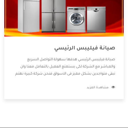
صيانة فيليبس الرئيسي
صيانة فيليبس الرئيسي هدفها سهولة التواصل السريع
والمباشر مع الشركة لكى يستمتع العميل بالتعامل معنا وان
نبقى متواجدين بشكل مميز فى الاسواق فنحن شركة كبيرة نهتم
بكل التفاصيل المهمة للعميل وان يستمتع بالخدمات التى تنفرد
مشاهدة المزيد
الشركة بها والتى تكون منها خدمة الصيانة التى تكون من أهم
الخدمات التى يرغب بها العميل لأنها تحافظ على كفاءة المنتج
كما أن شركة فيليبس تقدم لنا جميع الأجهزة التى نبحث عنها
وأقوى الأسعار التى تكون مناسبة لكثير من العملاء