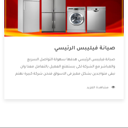
صيانة فيليبس الرئيسي
صيانة فيليبس الرئيسي هدفها سهولة التواصل السريع
والمباشر مع الشركة لكى يستمتع العميل بالتعامل معنا وان
نبقى متواجدين بشكل مميز فى الاسواق فنحن شركة كبيرة نهتم
بكل التفاصيل المهمة للعميل وان يستمتع بالخدمات التى تنفرد
مشاهدة المزيد
الشركة بها والتى تكون منها خدمة الصيانة التى تكون من أهم
الخدمات التى يرغب بها العميل لأنها تحافظ على كفاءة المنتج
كما أن شركة فيليبس تقدم لنا جميع الأجهزة التى نبحث عنها
وأقوى الأسعار التى تكون مناسبة لكثير من العملاء