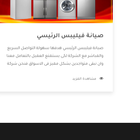
صيانة فيليبس الرئيسي
صيانة فيليبس الرئيسي هدفها سهولة التواصل السريع
والمباشر مع الشركة لكى يستمتع العميل بالتعامل معنا
وان نبقى متواجدين بشكل مميز فى الاسواق فنحن شركة
كبيرة نهتم بكل التفاصيل المهمة للعميل وان يستمتع
مشاهدة المزيد
بالخدمات التى تنفرد الشركة بها والتى تكون منها خدمة
الصيانة التى تكون من أهم الخدمات التى يرغب بها
العميل لأنها تحافظ على كفاءة المنتج كما أن شركة
فيليبس تقدم لنا جميع الأجهزة التى نبحث عنها وأقوى
الأسعار التى تكون مناسبة لكثير من العملاء