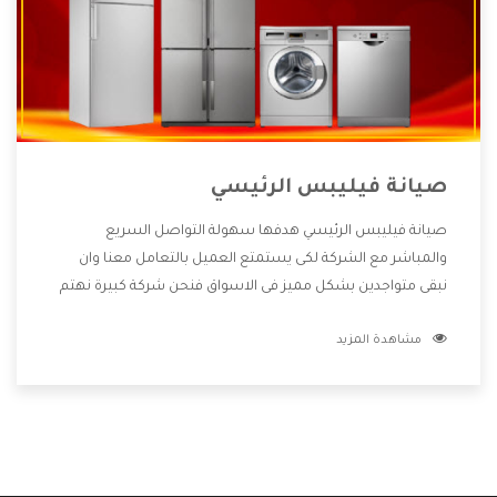
صيانة فيليبس الرئيسي
صيانة فيليبس الرئيسي هدفها سهولة التواصل السريع
والمباشر مع الشركة لكى يستمتع العميل بالتعامل معنا وان
نبقى متواجدين بشكل مميز فى الاسواق فنحن شركة كبيرة نهتم
بكل التفاصيل المهمة للعميل وان يستمتع بالخدمات التى تنفرد
مشاهدة المزيد
الشركة بها والتى تكون منها خدمة الصيانة التى تكون من أهم
الخدمات التى يرغب بها العميل لأنها تحافظ على كفاءة المنتج
كما أن شركة فيليبس تقدم لنا جميع الأجهزة التى نبحث عنها
وأقوى الأسعار التى تكون مناسبة لكثير من العملاء