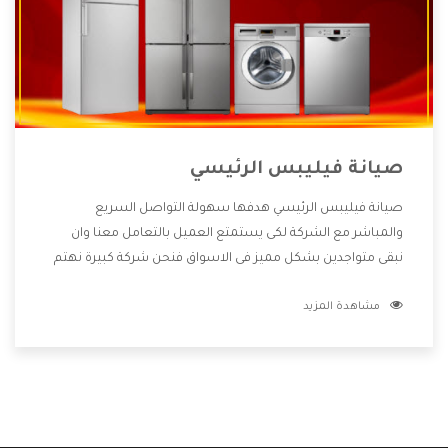
صيانة فيليبس الرئيسي
صيانة فيليبس الرئيسي هدفها سهولة التواصل السريع
والمباشر مع الشركة لكى يستمتع العميل بالتعامل معنا وان
نبقى متواجدين بشكل مميز فى الاسواق فنحن شركة كبيرة نهتم
بكل التفاصيل المهمة للعميل وان يستمتع بالخدمات التى تنفرد
مشاهدة المزيد
الشركة بها والتى تكون منها خدمة الصيانة التى تكون من أهم
الخدمات التى يرغب بها العميل لأنها تحافظ على كفاءة المنتج
كما أن شركة فيليبس تقدم لنا جميع الأجهزة التى نبحث عنها
وأقوى الأسعار التى تكون مناسبة لكثير من العملاء