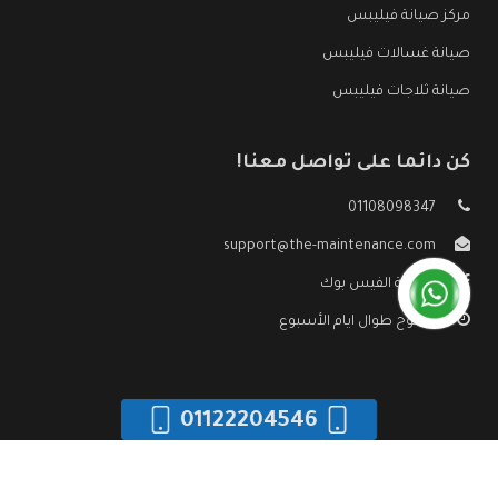
مركز صيانة فيليبس
صيانة غسالات فيليبس
صيانة ثلاجات فيليبس
كن دائما على تواصل معنا!
01108098347
support@the-maintenance.com
صفحة الفيس بوك
مفتوح طوال ايام الأسبوع
01122204546
جميع الحقوق محفوظه ©
صيانة فيليبس