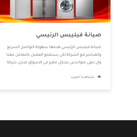
صيانة فيليبس الرئيسي
صيانة فيليبس الرئيسي هدفها سهولة التواصل السريع
والمباشر مع الشركة لكى يستمتع العميل بالتعامل معنا
وان نبقى متواجدين بشكل مميز فى الاسواق فنحن شركة
كبيرة نهتم بكل التفاصيل المهمة للعميل وان يستمتع
مشاهدة المزيد
بالخدمات التى تنفرد الشركة بها والتى تكون منها خدمة
الصيانة التى تكون من أهم الخدمات التى يرغب بها
العميل لأنها تحافظ على كفاءة المنتج كما أن شركة
فيليبس تقدم لنا جميع الأجهزة التى نبحث عنها وأقوى
الأسعار التى تكون مناسبة لكثير من العملاء