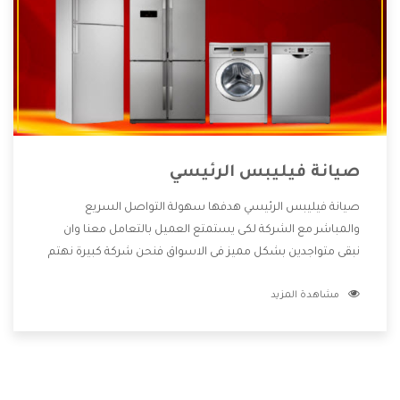
صيانة فيليبس الرئيسي
صيانة فيليبس الرئيسي هدفها سهولة التواصل السريع
والمباشر مع الشركة لكى يستمتع العميل بالتعامل معنا وان
نبقى متواجدين بشكل مميز فى الاسواق فنحن شركة كبيرة نهتم
بكل التفاصيل المهمة للعميل وان يستمتع بالخدمات التى تنفرد
مشاهدة المزيد
الشركة بها والتى تكون منها خدمة الصيانة التى تكون من أهم
الخدمات التى يرغب بها العميل لأنها تحافظ على كفاءة المنتج
كما أن شركة فيليبس تقدم لنا جميع الأجهزة التى نبحث عنها
وأقوى الأسعار التى تكون مناسبة لكثير من العملاء