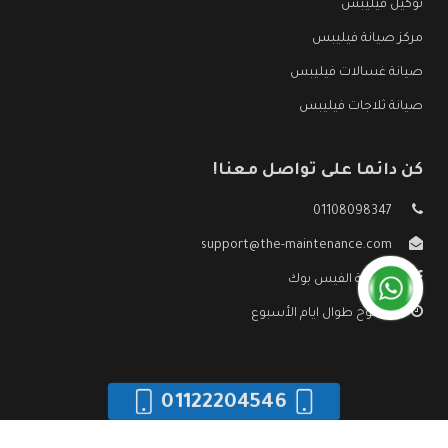
توكيل فيليبس
مركز صيانة فيليبس
صيانة غسالات فيليبس
صيانة ثلاجات فيليبس
كن دائما على تواصل معنا!
01108098347
support@the-maintenance.com
صفحة الفيس بوك
مفتوح طوال ايام الأسبوع
01122204546