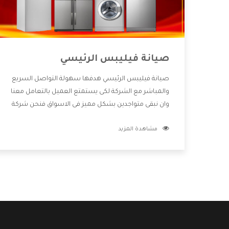
صيانة فيليبس الرئيسي
صيانة فيليبس الرئيسي هدفها سهولة التواصل السريع
والمباشر مع الشركة لكى يستمتع العميل بالتعامل معنا
وان نبقى متواجدين بشكل مميز فى الاسواق فنحن شركة
كبيرة نهتم بكل التفاصيل المهمة للعميل وان يستمتع
مشاهدة المزيد
بالخدمات التى تنفرد الشركة بها والتى تكون منها خدمة
الصيانة التى تكون من أهم الخدمات التى يرغب بها
العميل لأنها تحافظ على كفاءة المنتج كما أن شركة
فيليبس تقدم لنا جميع الأجهزة التى نبحث عنها وأقوى
الأسعار التى تكون مناسبة لكثير من العملاء