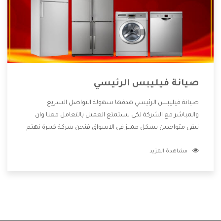
صيانة فيليبس الرئيسي
صيانة فيليبس الرئيسي هدفها سهولة التواصل السريع
والمباشر مع الشركة لكى يستمتع العميل بالتعامل معنا وان
نبقى متواجدين بشكل مميز فى الاسواق فنحن شركة كبيرة نهتم
بكل التفاصيل المهمة للعميل وان يستمتع بالخدمات التى تنفرد
مشاهدة المزيد
الشركة بها والتى تكون منها خدمة الصيانة التى تكون من أهم
الخدمات التى يرغب بها العميل لأنها تحافظ على كفاءة المنتج
كما أن شركة فيليبس تقدم لنا جميع الأجهزة التى نبحث عنها
وأقوى الأسعار التى تكون مناسبة لكثير من العملاء