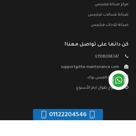
مركز صيانة فيليبس
صيانة غسالات فيليبس
صيانة ثلاجات فيليبس
كن دائما على تواصل معنا!
01108098347
support@the-maintenance.com
صفحة الفيس بوك
مفتوح طوال ايام الأسبوع
01122204546
جميع الحقوق محفوظه ©
صيانة فيليبس