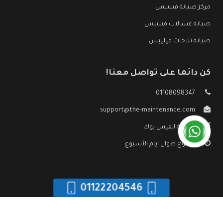
مركز صيانة فيليبس
صيانة غسالات فيليبس
صيانة ثلاجات فيليبس
كن دائما على تواصل معنا!
01108098347
support@the-maintenance.com
صفحة الفيس بوك
مفتوح طوال ايام الأسبوع
01122204546
جميع الحقوق محفوظه ©
صيانة فيليبس