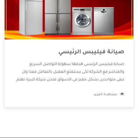
صيانة فيليبس الرئيسي
صيانة فيليبس الرئيسي هدفها سهولة التواصل السريع
والمباشر مع الشركة لكى يستمتع العميل بالتعامل معنا وان
نبقى متواجدين بشكل مميز فى الاسواق فنحن شركة كبيرة نهتم
بكل التفاصيل المهمة للعميل وان يستمتع بالخدمات التى تنفرد
مشاهدة المزيد
الشركة بها والتى تكون منها خدمة الصيانة التى تكون من أهم
الخدمات التى يرغب بها العميل لأنها تحافظ على كفاءة المنتج
كما أن شركة فيليبس تقدم لنا جميع الأجهزة التى نبحث عنها
وأقوى الأسعار التى تكون مناسبة لكثير من العملاء