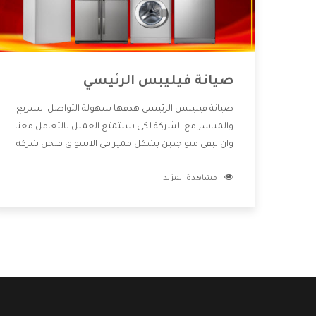
صيانة فيليبس الرئيسي
صيانة فيليبس الرئيسي هدفها سهولة التواصل السريع
والمباشر مع الشركة لكى يستمتع العميل بالتعامل معنا
وان نبقى متواجدين بشكل مميز فى الاسواق فنحن شركة
كبيرة نهتم بكل التفاصيل المهمة للعميل وان يستمتع
مشاهدة المزيد
بالخدمات التى تنفرد الشركة بها والتى تكون منها خدمة
الصيانة التى تكون من أهم الخدمات التى يرغب بها
العميل لأنها تحافظ على كفاءة المنتج كما أن شركة
فيليبس تقدم لنا جميع الأجهزة التى نبحث عنها وأقوى
الأسعار التى تكون مناسبة لكثير من العملاء