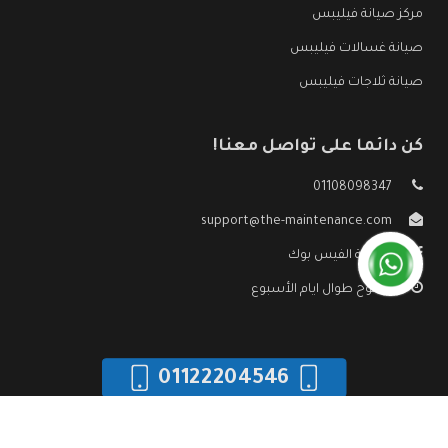
مركز صيانة فيليبس
صيانة غسالات فيليبس
صيانة ثلاجات فيليبس
كن دائما على تواصل معنا!
01108098347
support@the-maintenance.com
صفحة الفيس بوك
مفتوح طوال ايام الأسبوع
01122204546
جميع الحقوق محفوظه ©
صيانة فيليبس