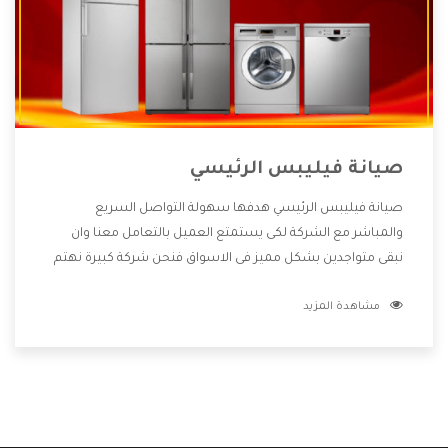
صيانة فيليبس الرئيسي
صيانة فيليبس الرئيسي هدفها سهولة التواصل السريع
والمباشر مع الشركة لكى يستمتع العميل بالتعامل معنا وان
نبقى متواجدين بشكل مميز فى الاسواق فنحن شركة كبيرة نهتم
بكل التفاصيل المهمة للعميل وان يستمتع بالخدمات التى تنفرد
مشاهدة المزيد
الشركة بها والتى تكون منها خدمة الصيانة التى تكون من أهم
الخدمات التى يرغب بها العميل لأنها تحافظ على كفاءة المنتج
كما أن شركة فيليبس تقدم لنا جميع الأجهزة التى نبحث عنها
وأقوى الأسعار التى تكون مناسبة لكثير من العملاء