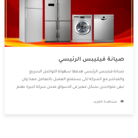
صيانة فيليبس الرئيسي
صيانة فيليبس الرئيسي هدفها سهولة التواصل السريع
والمباشر مع الشركة لكى يستمتع العميل بالتعامل معنا وان
نبقى متواجدين بشكل مميز فى الاسواق فنحن شركة كبيرة نهتم
بكل التفاصيل المهمة للعميل وان يستمتع بالخدمات التى تنفرد
مشاهدة المزيد
الشركة بها والتى تكون منها خدمة الصيانة التى تكون من أهم
الخدمات التى يرغب بها العميل لأنها تحافظ على كفاءة المنتج
كما أن شركة فيليبس تقدم لنا جميع الأجهزة التى نبحث عنها
وأقوى الأسعار التى تكون مناسبة لكثير من العملاء