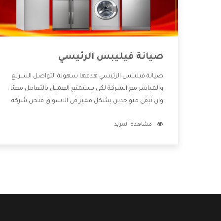
صيانة فيليبس الرئيسي
صيانة فيليبس الرئيسي هدفها سهولة التواصل السريع
والمباشر مع الشركة لكى يستمتع العميل بالتعامل معنا
وان نبقى متواجدين بشكل مميز فى الاسواق فنحن شركة
كبيرة نهتم بكل التفاصيل المهمة للعميل وان يستمتع
مشاهدة المزيد
بالخدمات التى تنفرد الشركة بها والتى تكون منها خدمة
الصيانة التى تكون من أهم الخدمات التى يرغب بها
العميل لأنها تحافظ على كفاءة المنتج كما أن شركة
فيليبس تقدم لنا جميع الأجهزة التى نبحث عنها وأقوى
الأسعار التى تكون مناسبة لكثير من العملاء