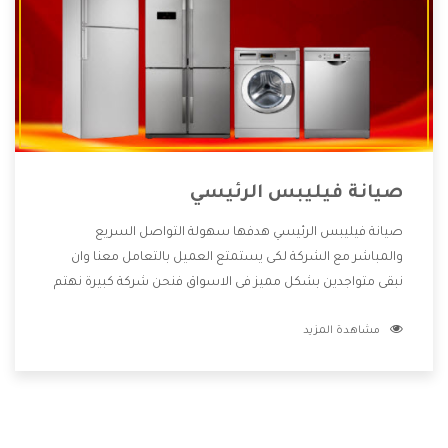
صيانة فيليبس الرئيسي
صيانة فيليبس الرئيسي هدفها سهولة التواصل السريع
والمباشر مع الشركة لكى يستمتع العميل بالتعامل معنا وان
نبقى متواجدين بشكل مميز فى الاسواق فنحن شركة كبيرة نهتم
بكل التفاصيل المهمة للعميل وان يستمتع بالخدمات التى تنفرد
مشاهدة المزيد
الشركة بها والتى تكون منها خدمة الصيانة التى تكون من أهم
الخدمات التى يرغب بها العميل لأنها تحافظ على كفاءة المنتج
كما أن شركة فيليبس تقدم لنا جميع الأجهزة التى نبحث عنها
وأقوى الأسعار التى تكون مناسبة لكثير من العملاء