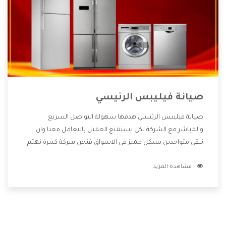
صيانة فيليبس الرئيسي
صيانة فيليبس الرئيسي هدفها سهولة التواصل السريع
والمباشر مع الشركة لكى يستمتع العميل بالتعامل معنا وان
نبقى متواجدين بشكل مميز فى الاسواق فنحن شركة كبيرة نهتم
بكل التفاصيل المهمة للعميل وان يستمتع بالخدمات التى تنفرد
مشاهدة المزيد
الشركة بها والتى تكون منها خدمة الصيانة التى تكون من أهم
الخدمات التى يرغب بها العميل لأنها تحافظ على كفاءة المنتج
كما أن شركة فيليبس تقدم لنا جميع الأجهزة التى نبحث عنها
وأقوى الأسعار التى تكون مناسبة لكثير من العملاء