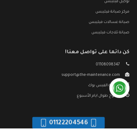
توكيل فيليبس
مركز صيانة فيليبس
صيانة غسالات فيليبس
صيانة ثلاجات فيليبس
كن دائما على تواصل معنا!
01108098347
support@the-maintenance.com
صفحة الفيس بوك
مفتوح طوال ايام الأسبوع
01122204546