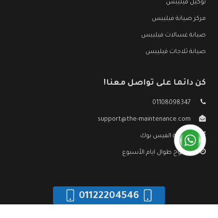
توكيل فيليبس
مركز صيانة فيليبس
صيانة غسالات فيليبس
صيانة ثلاجات فيليبس
كن دائما على تواصل معنا!
01108098347
support@the-maintenance.com
صفحة الفيس بوك
مفتوح طوال ايام الأسبوع
01122204546