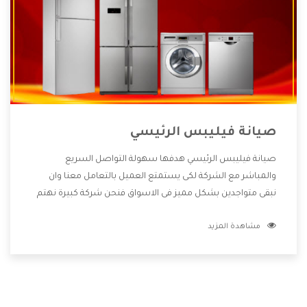
صيانة فيليبس الرئيسي
صيانة فيليبس الرئيسي هدفها سهولة التواصل السريع
والمباشر مع الشركة لكى يستمتع العميل بالتعامل معنا وان
نبقى متواجدين بشكل مميز فى الاسواق فنحن شركة كبيرة نهتم
بكل التفاصيل المهمة للعميل وان يستمتع بالخدمات التى تنفرد
مشاهدة المزيد
الشركة بها والتى تكون منها خدمة الصيانة التى تكون من أهم
الخدمات التى يرغب بها العميل لأنها تحافظ على كفاءة المنتج
كما أن شركة فيليبس تقدم لنا جميع الأجهزة التى نبحث عنها
وأقوى الأسعار التى تكون مناسبة لكثير من العملاء