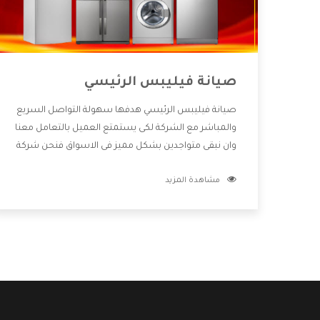
صيانة فيليبس الرئيسي
صيانة فيليبس الرئيسي هدفها سهولة التواصل السريع
والمباشر مع الشركة لكى يستمتع العميل بالتعامل معنا
وان نبقى متواجدين بشكل مميز فى الاسواق فنحن شركة
كبيرة نهتم بكل التفاصيل المهمة للعميل وان يستمتع
مشاهدة المزيد
بالخدمات التى تنفرد الشركة بها والتى تكون منها خدمة
الصيانة التى تكون من أهم الخدمات التى يرغب بها
العميل لأنها تحافظ على كفاءة المنتج كما أن شركة
فيليبس تقدم لنا جميع الأجهزة التى نبحث عنها وأقوى
الأسعار التى تكون مناسبة لكثير من العملاء