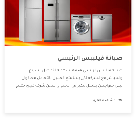
صيانة فيليبس الرئيسي
صيانة فيليبس الرئيسي هدفها سهولة التواصل السريع
والمباشر مع الشركة لكى يستمتع العميل بالتعامل معنا وان
نبقى متواجدين بشكل مميز فى الاسواق فنحن شركة كبيرة نهتم
بكل التفاصيل المهمة للعميل وان يستمتع بالخدمات التى تنفرد
مشاهدة المزيد
الشركة بها والتى تكون منها خدمة الصيانة التى تكون من أهم
الخدمات التى يرغب بها العميل لأنها تحافظ على كفاءة المنتج
كما أن شركة فيليبس تقدم لنا جميع الأجهزة التى نبحث عنها
وأقوى الأسعار التى تكون مناسبة لكثير من العملاء