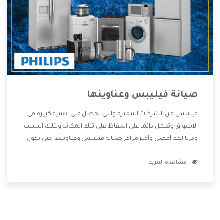
صيانة فيليبس وعناوينها
فيليبس من الشركات المميزة والتى تحصل على اهمية كبيرة فى
الاسواق وتعمل دائما على الحفاظ على تلك المكانه ولتلك السبب
وفرنا لكم أفضل وأكبر مراكز صيانة فيليبس وعناوينها حتى يكون
قريب من كل العملاء ويستطيع القيام بتصليح جميع المنتجات
مشاهدة المزيد
دون اى ازعاج كما أننا نهتم بكل ما يحتاجه المستهلك لكى نحافظ
على ثقتهم بنا ،وهتستمتع بأقوى العروض والخدمات ما بعد البيع
التى ترضى العميل