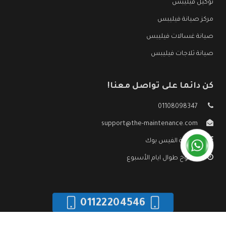
توكيل فيليبس
مركز صيانة فيليبس
صيانة غسالات فيليبس
صيانة ثلاجات فيليبس
كن دائما على تواصل معنا!
01108098347
support@the-maintenance.com
صفحة الفيس بوك
مفتوح طوال ايام الأسبوع
01122204546