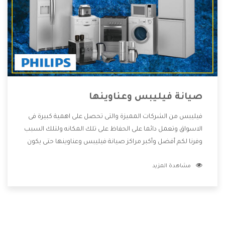
صيانة فيليبس وعناوينها
فيليبس من الشركات المميزة والتى تحصل على اهمية كبيرة فى
الاسواق وتعمل دائما على الحفاظ على تلك المكانه ولتلك السبب
وفرنا لكم أفضل وأكبر مراكز صيانة فيليبس وعناوينها حتى يكون
قريب من كل العملاء ويستطيع القيام بتصليح جميع المنتجات
مشاهدة المزيد
دون اى ازعاج كما أننا نهتم بكل ما يحتاجه المستهلك لكى نحافظ
على ثقتهم بنا ،وهتستمتع بأقوى العروض والخدمات ما بعد البيع
التى ترضى العميل