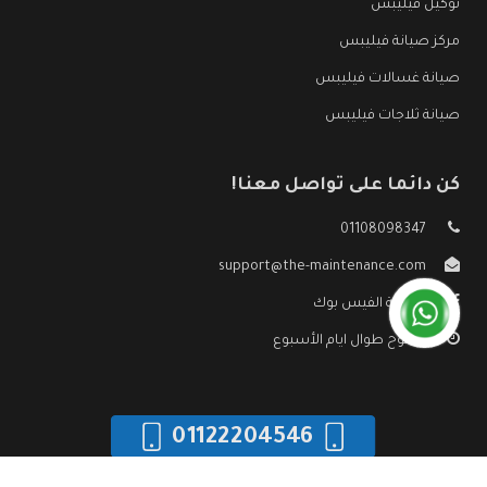
توكيل فيليبس
مركز صيانة فيليبس
صيانة غسالات فيليبس
صيانة ثلاجات فيليبس
كن دائما على تواصل معنا!
01108098347
support@the-maintenance.com
صفحة الفيس بوك
مفتوح طوال ايام الأسبوع
01122204546