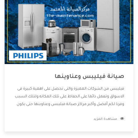
صيانة فيليبس وعناوينها
فيليبس من الشركات المميزة والتى تحصل على اهمية كبيرة فى
الاسواق وتعمل دائما على الحفاظ على تلك المكانه ولتلك السبب
وفرنا لكم أفضل وأكبر مراكز صيانة فيليبس وعناوينها حتى يكون
قريب من كل العملاء ويستطيع القيام بتصليح جميع المنتجات
مشاهدة المزيد
دون اى ازعاج كما أننا نهتم بكل ما يحتاجه المستهلك لكى نحافظ
على ثقتهم بنا ،وهتستمتع بأقوى العروض والخدمات ما بعد البيع
التى ترضى العميل