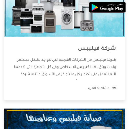
شركة فيليبس
شركة فيليبس من الشركات القديمة التى تتواجد بشكل مستمر
وثابت ويثق بها الكثير من الاشخاص وفى كل الأجهزة التى تقدمها
لأنها تعمل على تطوير كل ما يتوافر فى الأسواق ولأنها شركة
معروفة تهتم جدا بتوفير أفضل خدمات ما بعد البيع مع المنتجات
مشاهدة المزيد
وتقدم للعملاء أقوى العروض والخصومات التى تسهل على
المستهلك الاستمتاع بشراء جميع ما نقدمه لكم معنا هتجد كل
ما هو جديد وأفضل