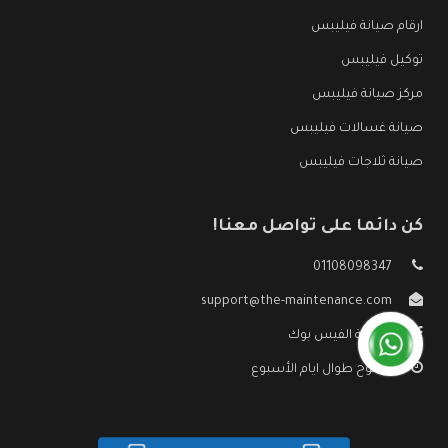
ارقام صيانة فيليبس
توكيل فيليبس
مركز صيانة فيليبس
صيانة غسالات فيليبس
صيانة ثلاجات فيليبس
كن دائما على تواصل معنا!
01108098347
support@the-maintenance.com
صفحة الفيس بوك
مفتوح طوال ايام الأسبوع