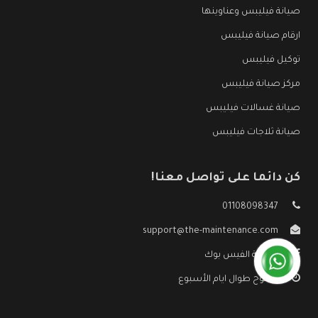
صيانة فيليبس وعناوينها
ارقام صيانة فيليبس
توكيل فيليبس
مركز صيانة فيليبس
صيانة غسالات فيليبس
صيانة ثلاجات فيليبس
كن دائما على تواصل معنا!
01108098347
support@the-maintenance.com
صفحة الفيس بوك
مفتوح طوال ايام الأسبوع