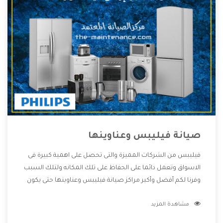
صيانة فيليبس وعناوينها
فيليبس من الشركات المميزة والتى تحصل على اهمية كبيرة فى
الاسواق وتعمل دائما على الحفاظ على تلك المكانه ولتلك السبب
وفرنا لكم أفضل وأكبر مراكز صيانة فيليبس وعناوينها حتى يكون
قريب من كل العملاء ويستطيع القيام بتصليح جميع المنتجات
مشاهدة المزيد
دون اى ازعاج كما أننا نهتم بكل ما يحتاجه المستهلك لكى نحافظ
على ثقتهم بنا ،وهتستمتع بأقوى العروض والخدمات ما بعد البيع