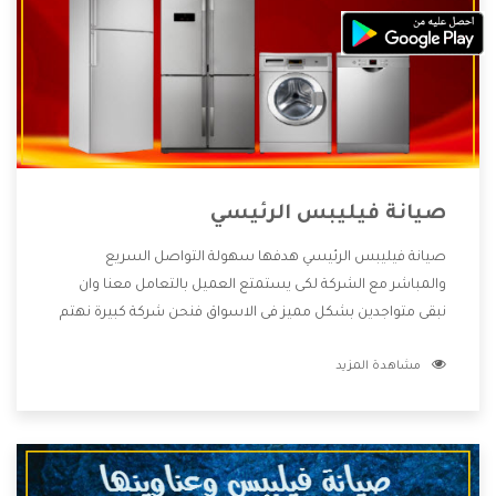
صيانة فيليبس الرئيسي
صيانة فيليبس الرئيسي هدفها سهولة التواصل السريع
والمباشر مع الشركة لكى يستمتع العميل بالتعامل معنا وان
نبقى متواجدين بشكل مميز فى الاسواق فنحن شركة كبيرة نهتم
بكل التفاصيل المهمة للعميل وان يستمتع بالخدمات التى تنفرد
مشاهدة المزيد
الشركة بها والتى تكون منها خدمة الصيانة التى تكون من أهم
الخدمات التى يرغب بها العميل لأنها تحافظ على كفاءة المنتج
كما أن شركة فيليبس تقدم لنا جميع الأجهزة التى نبحث عنها
وأقوى الأسعار التى تكون مناسبة لكثير من العملاء