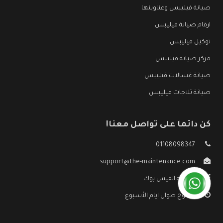
صيانة فيليبس وعناوينها
ارقام صيانة فيليبس
توكيل فيليبس
مركز صيانة فيليبس
صيانة غسالات فيليبس
صيانة ثلاجات فيليبس
كن دائما على تواصل معنا!
01108098347
support@the-maintenance.com
صفحة الفيس بوك
مفتوح طوال ايام الأسبوع