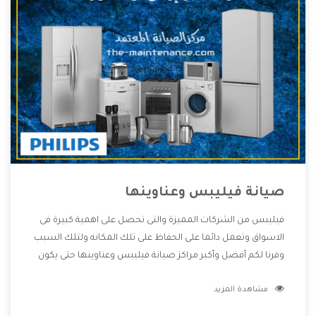
صيانة فيليبس وعناوينها
فيليبس من الشركات المميزة والتى تحصل على اهمية كبيرة فى
الاسواق وتعمل دائما على الحفاظ على تلك المكانه ولتلك السبب
وفرنا لكم أفضل وأكبر مراكز صيانة فيليبس وعناوينها حتى يكون
قريب من كل العملاء ويستطيع القيام بتصليح جميع المنتجات
مشاهدة المزيد
دون اى ازعاج كما أننا نهتم بكل ما يحتاجه المستهلك لكى نحافظ
على ثقتهم بنا ،وهتستمتع بأقوى العروض والخدمات ما بعد البيع