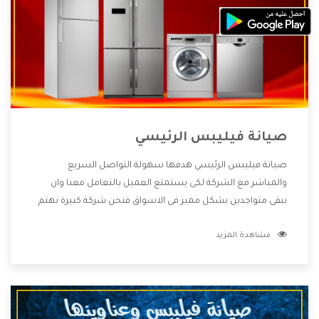
صيانة فيليبس الرئيسي
صيانة فيليبس الرئيسي هدفها سهولة التواصل السريع
والمباشر مع الشركة لكى يستمتع العميل بالتعامل معنا وان
نبقى متواجدين بشكل مميز فى الاسواق فنحن شركة كبيرة نهتم
بكل التفاصيل المهمة للعميل وان يستمتع بالخدمات التى تنفرد
مشاهدة المزيد
الشركة بها والتى تكون منها خدمة الصيانة التى تكون من أهم
الخدمات التى يرغب بها العميل لأنها تحافظ على كفاءة المنتج
كما أن شركة فيليبس تقدم لنا جميع الأجهزة التى نبحث عنها
وأقوى الأسعار التى تكون مناسبة لكثير من العملاء