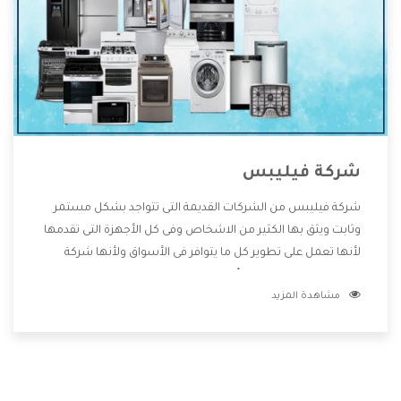
شركة فيليبس
شركة فيليبس من الشركات القديمة التى تتواجد بشكل مستمر
وثابت ويثق بها الكثير من الاشخاص وفى كل الأجهزة التى تقدمها
لأنها تعمل على تطوير كل ما يتوافر فى الأسواق ولأنها شركة
معروفة تهتم جدا بتوفير أفضل خدمات ما بعد البيع مع المنتجات
مشاهدة المزيد
وتقدم للعملاء أقوى العروض والخصومات التى تسهل على
المستهلك الاستمتاع بشراء جميع ما نقدمه لكم معنا هتجد كل
ما هو جديد وأفضل