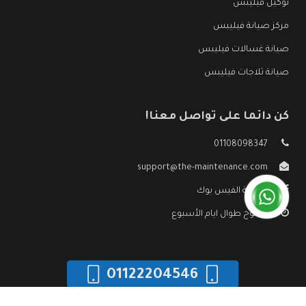
توكيل فيليبس
مركز صيانة فيليبس
صيانة غسالات فيليبس
صيانة ثلاجات فيليبس
كن دائما على تواصل معنا!
01108098347
support@the-maintenance.com
صفحة الفيس بوك
مفتوح طوال ايام الأسبوع
01122204546