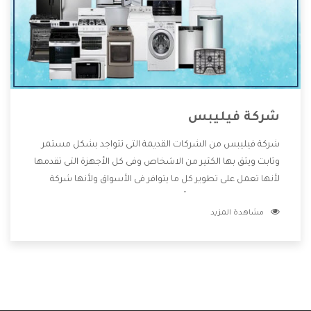
شركة فيليبس
شركة فيليبس من الشركات القديمة التى تتواجد بشكل مستمر
وثابت ويثق بها الكثير من الاشخاص وفى كل الأجهزة التى تقدمها
لأنها تعمل على تطوير كل ما يتوافر فى الأسواق ولأنها شركة
معروفة تهتم جدا بتوفير أفضل خدمات ما بعد البيع مع المنتجات
مشاهدة المزيد
وتقدم للعملاء أقوى العروض والخصومات التى تسهل على
المستهلك الاستمتاع بشراء جميع ما نقدمه لكم معنا هتجد كل
ما هو جديد وأفضل