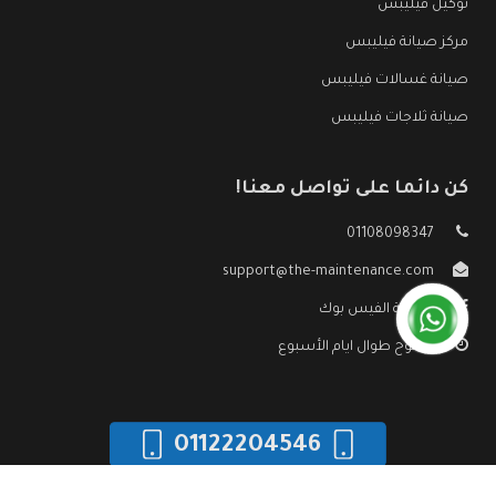
توكيل فيليبس
مركز صيانة فيليبس
صيانة غسالات فيليبس
صيانة ثلاجات فيليبس
كن دائما على تواصل معنا!
01108098347
support@the-maintenance.com
صفحة الفيس بوك
مفتوح طوال ايام الأسبوع
01122204546