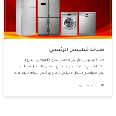
صيانة فيليبس الرئيسي
صيانة فيليبس الرئيسي هدفها سهولة التواصل السريع
والمباشر مع الشركة لكى يستمتع العميل بالتعامل معنا وان
نبقى متواجدين بشكل مميز فى الاسواق فنحن شركة كبيرة نهتم
بكل التفاصيل المهمة للعميل وان يستمتع بالخدمات التى تنفرد
مشاهدة المزيد
الشركة بها والتى تكون منها خدمة الصيانة التى تكون من أهم
الخدمات التى يرغب بها العميل لأنها تحافظ على كفاءة المنتج
كما أن شركة فيليبس تقدم لنا جميع الأجهزة التى نبحث عنها
وأقوى الأسعار التى تكون مناسبة لكثير من العملاء