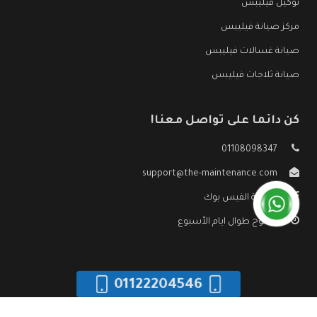
توكيل فيليبس
مركز صيانة فيليبس
صيانة غسالات فيليبس
صيانة ثلاجات فيليبس
كن دائما على تواصل معنا!
01108098347
support@the-maintenance.com
صفحة الفيس بوك
مفتوح طوال ايام الأسبوع
01122204546