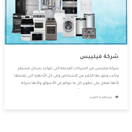
شركة فيليبس
شركة فيليبس من الشركات القديمة التى تتواجد بشكل مستمر
وثابت ويثق بها الكثير من الاشخاص وفى كل الأجهزة التى تقدمها
لأنها تعمل على تطوير كل ما يتوافر فى الأسواق ولأنها شركة
معروفة تهتم جدا بتوفير أفضل خدمات ما بعد البيع مع المنتجات
مشاهدة المزيد
وتقدم للعملاء أقوى العروض والخصومات التى تسهل على
المستهلك الاستمتاع بشراء جميع ما نقدمه لكم معنا هتجد كل
ما هو جديد وأفضل