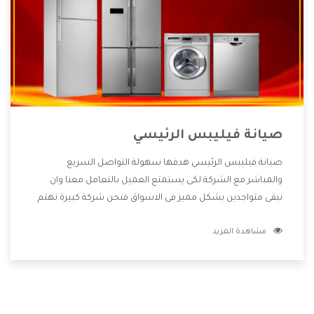
صيانة فيليبس الرئيسي
صيانة فيليبس الرئيسي هدفها سهولة التواصل السريع
والمباشر مع الشركة لكى يستمتع العميل بالتعامل معنا وان
نبقى متواجدين بشكل مميز فى الاسواق فنحن شركة كبيرة نهتم
بكل التفاصيل المهمة للعميل وان يستمتع بالخدمات التى تنفرد
مشاهدة المزيد
الشركة بها والتى تكون منها خدمة الصيانة التى تكون من أهم
الخدمات التى يرغب بها العميل لأنها تحافظ على كفاءة المنتج
كما أن شركة فيليبس تقدم لنا جميع الأجهزة التى نبحث عنها
وأقوى الأسعار التى تكون مناسبة لكثير من العملاء