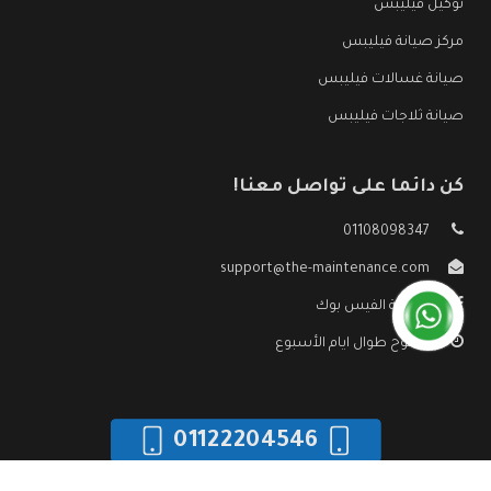
توكيل فيليبس
مركز صيانة فيليبس
صيانة غسالات فيليبس
صيانة ثلاجات فيليبس
كن دائما على تواصل معنا!
01108098347
support@the-maintenance.com
صفحة الفيس بوك
مفتوح طوال ايام الأسبوع
01122204546