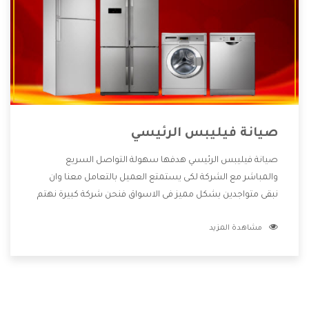
صيانة فيليبس الرئيسي
صيانة فيليبس الرئيسي هدفها سهولة التواصل السريع
والمباشر مع الشركة لكى يستمتع العميل بالتعامل معنا وان
نبقى متواجدين بشكل مميز فى الاسواق فنحن شركة كبيرة نهتم
بكل التفاصيل المهمة للعميل وان يستمتع بالخدمات التى تنفرد
مشاهدة المزيد
الشركة بها والتى تكون منها خدمة الصيانة التى تكون من أهم
الخدمات التى يرغب بها العميل لأنها تحافظ على كفاءة المنتج
كما أن شركة فيليبس تقدم لنا جميع الأجهزة التى نبحث عنها
وأقوى الأسعار التى تكون مناسبة لكثير من العملاء